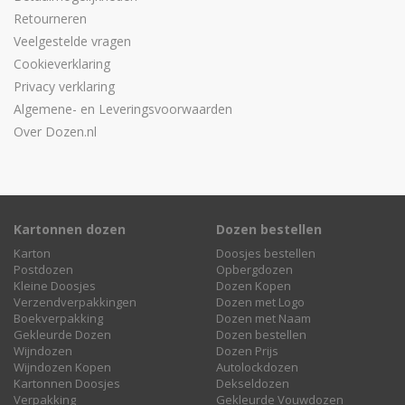
Retourneren
Veelgestelde vragen
Cookieverklaring
Privacy verklaring
Algemene- en Leveringsvoorwaarden
Over Dozen.nl
Kartonnen dozen
Dozen bestellen
Karton
Doosjes bestellen
Postdozen
Opbergdozen
Kleine Doosjes
Dozen Kopen
Verzendverpakkingen
Dozen met Logo
Boekverpakking
Dozen met Naam
Gekleurde Dozen
Dozen bestellen
Wijndozen
Dozen Prijs
Wijndozen Kopen
Autolockdozen
Kartonnen Doosjes
Dekseldozen
Verpakking
Gekleurde Vouwdozen