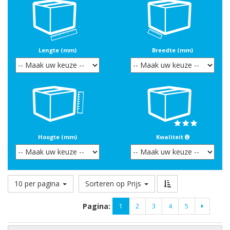
Lengte (mm)
Breedte (mm)
Hoogte (mm)
Kwaliteit
10 per pagina
Sorteren op Prijs
Pagina:
1
2
3
4
5