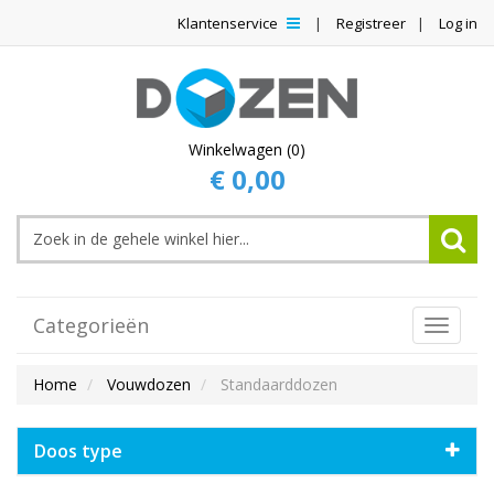
Klantenservice
Registreer
Log in
Winkelwagen (0)
€ 0,00
Categorieën
Toggle
Navigat
Home
Vouwdozen
Standaarddozen
Doos type