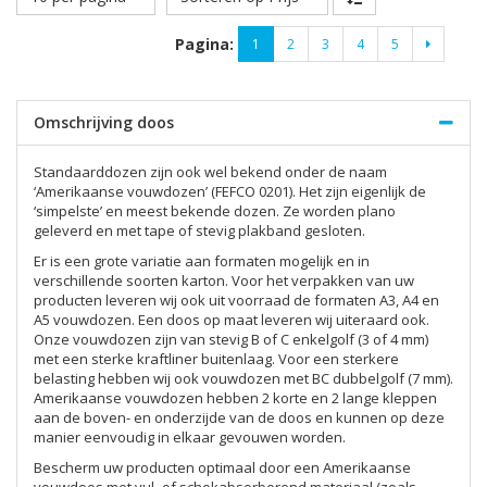
Pagina:
1
2
3
4
5
Omschrijving doos
Standaarddozen zijn ook wel bekend onder de naam
‘Amerikaanse vouwdozen’ (FEFCO 0201). Het zijn eigenlijk de
‘simpelste’ en meest bekende dozen. Ze worden plano
geleverd en met tape of stevig plakband gesloten.
Er is een grote variatie aan formaten mogelijk en in
verschillende soorten karton. Voor het verpakken van uw
producten leveren wij ook uit voorraad de formaten A3, A4 en
A5 vouwdozen. Een doos op maat leveren wij uiteraard ook.
Onze vouwdozen zijn van stevig B of C enkelgolf (3 of 4 mm)
met een sterke kraftliner buitenlaag. Voor een sterkere
belasting hebben wij ook vouwdozen met BC dubbelgolf (7 mm).
Amerikaanse vouwdozen hebben 2 korte en 2 lange kleppen
aan de boven- en onderzijde van de doos en kunnen op deze
manier eenvoudig in elkaar gevouwen worden.
Bescherm uw producten optimaal door een Amerikaanse
vouwdoos met vul- of schokabsorberend materiaal (zoals