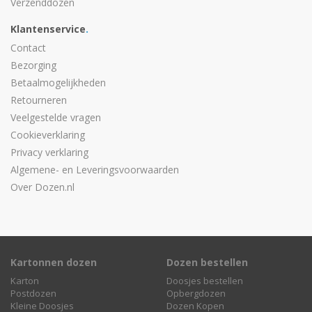
Verzenddozen
Klantenservice
.
Contact
Bezorging
Betaalmogelijkheden
Retourneren
Veelgestelde vragen
Cookieverklaring
Privacy verklaring
Algemene- en Leveringsvoorwaarden
Over Dozen.nl
Kartonnen dozen
Dozen bestellen
Karton
Doosjes bestellen
Postdozen
Opbergdozen
Kleine Doosjes
Dozen Kopen