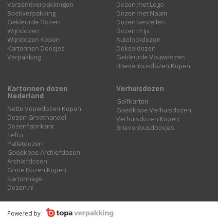
Verzendverpakkingen
Dozen met Logo
Boekverpakking
Dozen met Naam
Gekleurde Dozen
Dozen bestellen
Wijndozen
Dozen Prijs
Wijndozen Kopen
Autolockdozen
Kartonnen Doosjes
Dekseldozen
Verpakking
Gekleurde Vouwdozen
Brievenbusdozen Kopen
Kartonnen dozen
Verhuisdozen
Nederland
Golfkarton
Nette Vouwdozen Kopen
Goedkope Verhuisdozen
Dozen Groothandel
Verhuisdozen Kopen
Dozenfabrikant
Brievenbusdoosjes
Fefco
Palletdozen
Goedkope Archiefdozen
Archiefdozen
Grote Dozen Kopen
Kartonnage
Dozen.nl
Powered by: