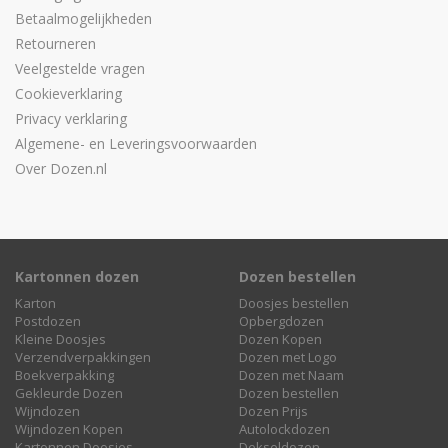
Betaalmogelijkheden
Retourneren
Veelgestelde vragen
Cookieverklaring
Privacy verklaring
Algemene- en Leveringsvoorwaarden
Over Dozen.nl
Kartonnen dozen
Dozen bestellen
Karton
Doosjes bestellen
Postdozen
Opbergdozen
Kleine Doosjes
Dozen Kopen
Verzendverpakkingen
Dozen met Logo
Boekverpakking
Dozen met Naam
Gekleurde Dozen
Dozen bestellen
Wijndozen
Dozen Prijs
Wijndozen Kopen
Autolockdozen
Kartonnen Doosjes
Dekseldozen