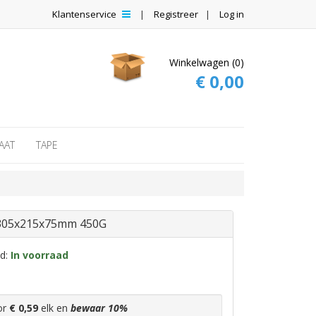
Klantenservice
Registreer
Log in
Winkelwagen (0)
€ 0,00
AAT
TAPE
305x215x75mm 450G
id:
In voorraad
or
€ 0,59
elk en
bewaar
10
%