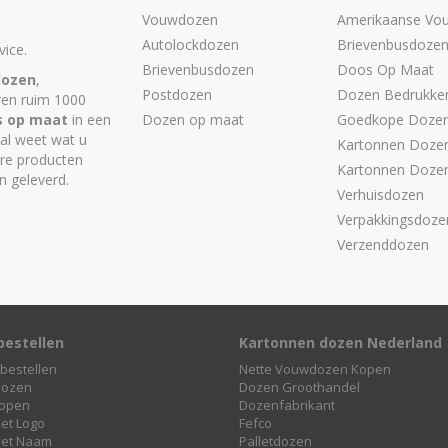
Vouwdozen
Amerikaanse Vo
Autolockdozen
Brievenbusdoze
ice.
Brievenbusdozen
Doos Op Maat
dozen
,
Postdozen
Dozen Bedrukke
ren ruim 1000
s op maat
in een
Dozen op maat
Goedkope Doze
 al weet wat u
Kartonnen Dozen
are producten
Kartonnen Doze
n geleverd.
Verhuisdozen
Verpakkingsdoze
Verzenddozen
bestellen
Kartonnen dozen Nederland
bestellen
Nette Vouwdozen Kopen
dozen
Dozen Groothandel
open
Dozenfabrikant
et Logo
Fefco
et Naam
Palletdozen