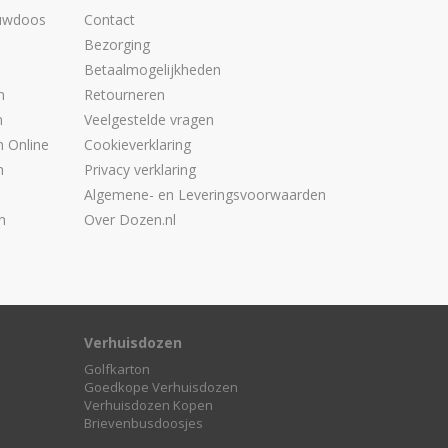
uwdoos
Contact
n
Bezorging
Betaalmogelijkheden
n
Retourneren
n
Veelgestelde vragen
 Online
Cookieverklaring
n
Privacy verklaring
Algemene- en Leveringsvoorwaarden
n
Over Dozen.nl
Verhuisdozen
Golfkarton
Goedkope Verhuisdozen
Verhuisdozen Kopen
Brievenbusdoosjes