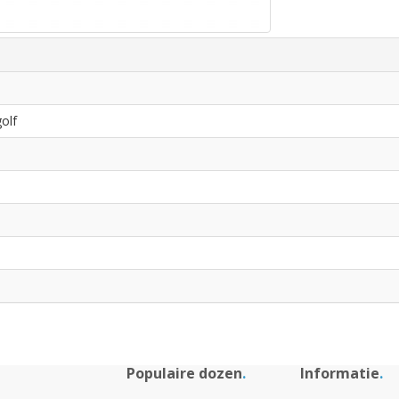
m
olf
m
m
Populaire dozen
.
Informatie
.