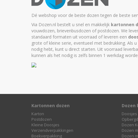
Dé webshop voor de beste dozen tegen de beste serv
Via Dozen.nl bestelt u snel en makkelijk
kartonnen 
vouwdozen, brievenbusdozen of postdozen. We leve
standaard formaten uit voorraad of leveren een
doo
grote of kleine serie, eventueel met bedrukking. Als u
nodig hebt, kunt u
direct starten
. Uit voorraad leverb
kunnen als het nodig is zelfs binnen 1 werkdag worde
Kartonnen dozen
Dozen 
Karton
Doosjes 
Postdozen
Opberg
Kleine Doosjes
Dozen K
Verzendverpakkingen
Dozen m
Boekverpakking
Dozen m