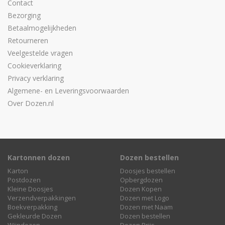
Contact
Bezorging
Betaalmogelijkheden
Retourneren
Veelgestelde vragen
Cookieverklaring
Privacy verklaring
Algemene- en Leveringsvoorwaarden
Over Dozen.nl
Kartonnen dozen
Dozen bestellen
Karton
Doosjes bestellen
Postdozen
Opbergdozen
Kleine Doosjes
Dozen Kopen
Verzendverpakkingen
Dozen met Logo
Boekverpakking
Dozen met Naam
Gekleurde Dozen
Dozen bestellen
Wijndozen
Dozen Prijs