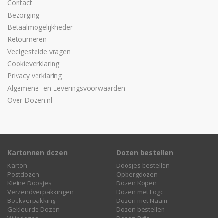
Contact
Bezorging
Betaalmogelijkheden
Retourneren
Veelgestelde vragen
Cookieverklaring
Privacy verklaring
Algemene- en Leveringsvoorwaarden
Over Dozen.nl
Kartonnen dozen
Dozen bestellen
Karton
Doosjes bestellen
Postdozen
Opbergdozen
Kleine Doosjes
Dozen Kopen
Verzendverpakkingen
Dozen met Logo
Boekverpakking
Dozen met Naam
Gekleurde Dozen
Dozen bestellen
Wijndozen
Dozen Prijs