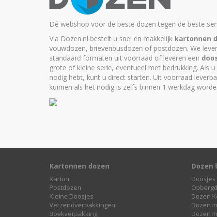
Dé webshop voor de beste dozen tegen de beste serv
Via Dozen.nl bestelt u snel en makkelijk
kartonnen 
vouwdozen, brievenbusdozen of postdozen. We leve
standaard formaten uit voorraad of leveren een
doo
grote of kleine serie, eventueel met bedrukking. Als u
nodig hebt, kunt u
direct starten
. Uit voorraad leverb
kunnen als het nodig is zelfs binnen 1 werkdag worde
Kartonnen dozen
Dozen 
Karton
Doosjes 
Postdozen
Opberg
Kleine Doosjes
Dozen K
Verzendverpakkingen
Dozen m
Boekverpakking
Dozen m