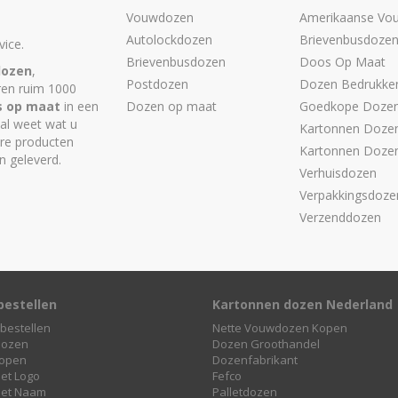
Vouwdozen
Amerikaanse Vo
Autolockdozen
Brievenbusdoze
ice.
Brievenbusdozen
Doos Op Maat
dozen
,
Postdozen
Dozen Bedrukke
ren ruim 1000
s op maat
in een
Dozen op maat
Goedkope Doze
 al weet wat u
Kartonnen Dozen
are producten
Kartonnen Doze
n geleverd.
Verhuisdozen
Verpakkingsdoze
Verzenddozen
bestellen
Kartonnen dozen Nederland
bestellen
Nette Vouwdozen Kopen
dozen
Dozen Groothandel
open
Dozenfabrikant
et Logo
Fefco
et Naam
Palletdozen