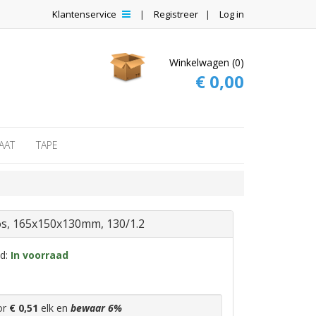
Klantenservice
Registreer
Log in
Winkelwagen (0)
€ 0,00
AAT
TAPE
s, 165x150x130mm, 130/1.2
id:
In voorraad
or
€ 0,51
elk en
bewaar
6
%