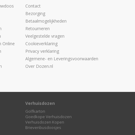
uwdoos
Contact
n
Bezorging
Betaalmogelijkheden
n
Retourneren
n
Veelgestelde vragen
 Online
Cookieverklaring
n
Privacy verklaring
Algemene- en Leveringsvoorwaarden
n
Over Dozen.nl
Verhuisdozen
Golfkarton
Goedkope Verhuisdozen
Verhuisdozen Kopen
Brievenbusdoosjes