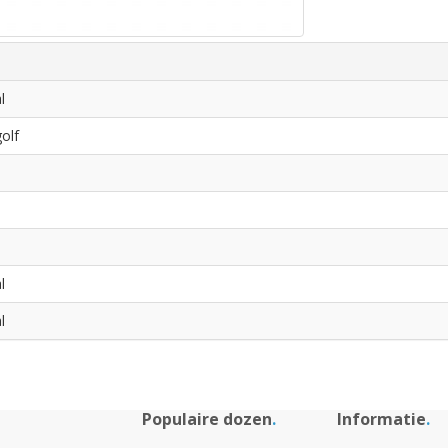
l
olf
l
l
Populaire dozen
.
Informatie
.