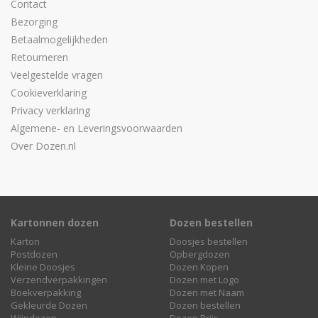
Contact
Bezorging
Betaalmogelijkheden
Retourneren
Veelgestelde vragen
Cookieverklaring
Privacy verklaring
Algemene- en Leveringsvoorwaarden
Over Dozen.nl
Kartonnen dozen
Dozen bestellen
Karton
Doosjes bestellen
Postdozen
Opbergdozen
Kleine Doosjes
Dozen Kopen
Verzendverpakkingen
Dozen met Logo
Boekverpakking
Dozen met Naam
Gekleurde Dozen
Dozen bestellen
Wijndozen
Dozen Prijs