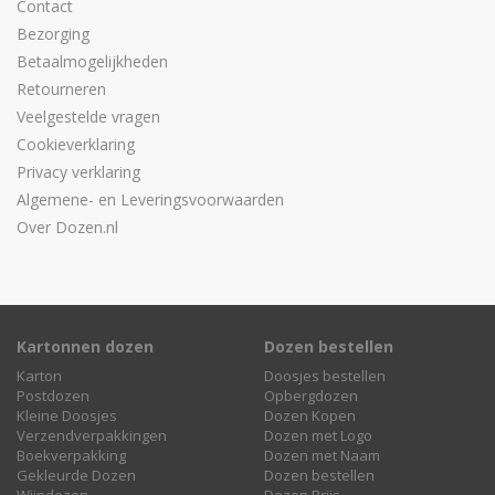
Contact
Bezorging
Betaalmogelijkheden
Retourneren
Veelgestelde vragen
Cookieverklaring
Privacy verklaring
Algemene- en Leveringsvoorwaarden
Over Dozen.nl
Kartonnen dozen
Dozen bestellen
Karton
Doosjes bestellen
Postdozen
Opbergdozen
Kleine Doosjes
Dozen Kopen
Verzendverpakkingen
Dozen met Logo
Boekverpakking
Dozen met Naam
Gekleurde Dozen
Dozen bestellen
Wijndozen
Dozen Prijs